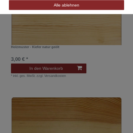
Alle ablehnen
Holzmuster - Kiefer natur geölt
3,00 € *
In den Warenkorb
*
inkl. ges. MwSt.
zzgl.
Versandkosten