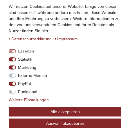
Wir nutzen Cookies auf unserer Website. Einige von diesen
sind essenziell, während andere uns helfen, diese Website
und Ihre Erfahrung zu verbessern. Weitere Informationen zu
den von uns verwendeten Cookies und Ihren Rechten als
Nutzer finden Sie hier:
Daten­schutz­erklärung
Impressum
Essenziell
Statistik
Marketing
Holzmuster - Kiefer natur belassen
Externe Medien
3,00 € *
PayPal
In den Warenkorb
Funktional
*
inkl. ges. MwSt.
zzgl.
Versandkosten
Weitere Einstellungen
Alle akzeptieren
Auswahl akzeptieren