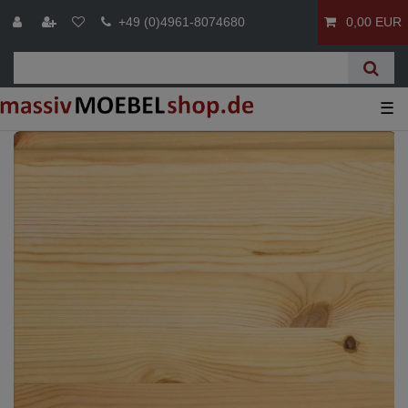
+49 (0)4961-8074680
0,00 EUR
☰