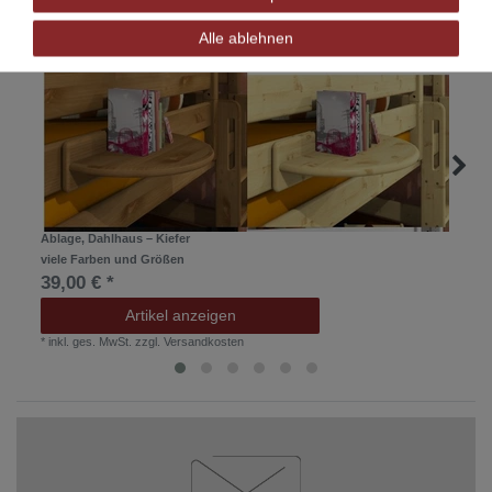
Alle ablehnen
Ablage, Dahlhaus – Kiefer
viele Farben und Größen
39,00 € *
Artikel anzeigen
*
inkl. ges. MwSt.
zzgl.
Versandkosten