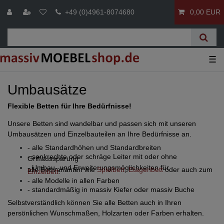
+49 (0)4961-8074680
0,00 EUR
☰
Umbausätze
Flexible Betten für Ihre Bedürfnisse!
Unsere Betten sind wandelbar und passen sich mit unseren
Umbausätzen und Einzelbauteilen an Ihre Bedürfnisse an.
- alle Standardhöhen und Standardbreiten
- senkrechte oder schräge Leiter mit oder ohne
Griffaussparung
- Umbau- und Erweiterungsmöglichkeiten für
alle Bettvarianten wie
Spielbett
,
Etagenbett
oder auch zum
Einzelbett
.
- alle Modelle in allen Farben
- standardmäßig in massiv Kiefer oder massiv Buche
Selbstverständlich können Sie alle Betten auch in Ihren
persönlichen Wunschmaßen, Holzarten oder Farben erhalten.