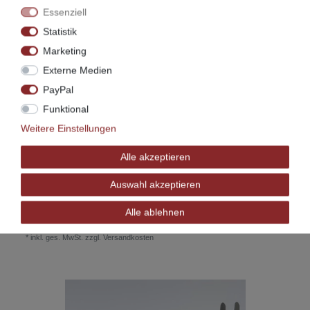
Essenziell
Statistik
Marketing
Externe Medien
PayPal
Funktional
Weitere Einstellungen
Alle akzeptieren
Rundumsicherung Spiel,- Hoch- und
Etagenbetten
Auswahl akzeptieren
viele Farben, Größen und Holzarten
120,00 € *
Alle ablehnen
Artikel anzeigen
*
inkl. ges. MwSt.
zzgl.
Versandkosten