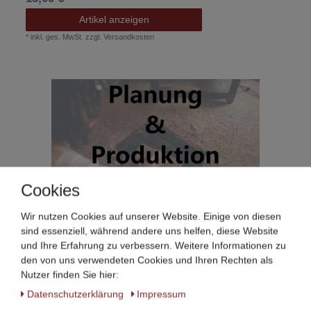
Artikel anzeigen
*
inkl. ges. MwSt.
zzgl.
Versandkosten
Cookies
Wir nutzen Cookies auf unserer Website. Einige von diesen
Planungsservice
sind essenziell, während andere uns helfen, diese Website
Wir visualisieren Ihre Möbelträume!
und Ihre Erfahrung zu verbessern. Weitere Informationen zu
33,00 € *
den von uns verwendeten Cookies und Ihren Rechten als
Artikel anzeigen
Nutzer finden Sie hier:
*
inkl. ges. MwSt.
zzgl.
Versandkosten
Daten­schutz­erklärung
Impressum