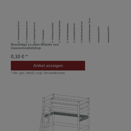
Beschläge zu allen Möbeln von
massivmoebelshop
0,10 € *
Artikel anzeigen
*
inkl. ges. MwSt.
zzgl.
Versandkosten