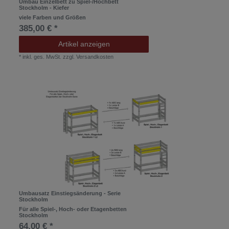
Umbau Einzelbett zu Spiel-/Hochbett
Stockholm - Kiefer
viele Farben und Größen
385,00 € *
Artikel anzeigen
*
inkl. ges. MwSt.
zzgl.
Versandkosten
Umbausatz Einstiegsänderung - Serie
Stockholm
Für alle Spiel-, Hoch- oder Etagenbetten
Stockholm
64,00 € *