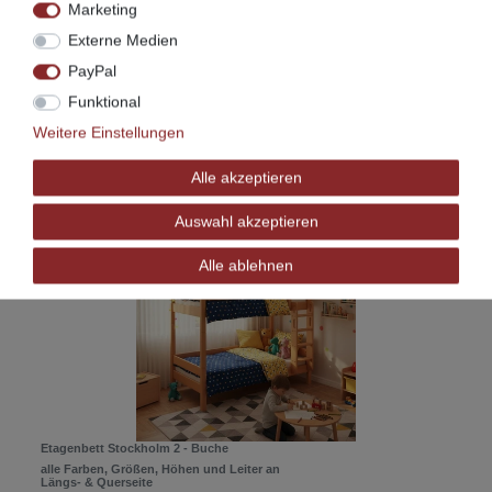
Marketing
Etagenbett Stockholm 1 - Kiefer
Externe Medien
alle Farben, Größen, Höhen und Leiter an
PayPal
Längs- & Querseite
609,00 € *
Funktional
Artikel anzeigen
Weitere Einstellungen
*
inkl. ges. MwSt.
zzgl.
Versandkosten
Alle akzeptieren
Auswahl akzeptieren
Alle ablehnen
Etagenbett Stockholm 2 - Buche
alle Farben, Größen, Höhen und Leiter an
Längs- & Querseite