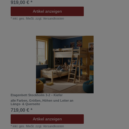
919,00 € *
Artikel anzeigen
*
inkl. ges. MwSt.
zzgl.
Versandkosten
Etagenbett Stockholm 3-2 – Kiefer
alle Farben, Größen, Höhen und Leiter an
Längs- & Querseite
719,00 € *
Artikel anzeigen
*
inkl. ges. MwSt.
zzgl.
Versandkosten