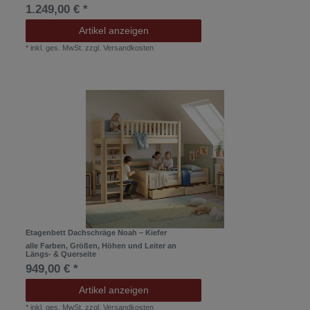
1.249,00 € *
Artikel anzeigen
*
inkl. ges. MwSt.
zzgl.
Versandkosten
Etagenbett Dachschräge Noah – Kiefer
alle Farben, Größen, Höhen und Leiter an
Längs- & Querseite
949,00 € *
Artikel anzeigen
*
inkl. ges. MwSt.
zzgl.
Versandkosten