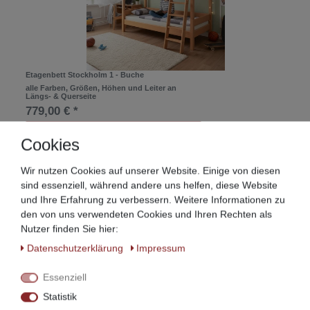
Etagenbett Stockholm 1 - Buche
alle Farben, Größen, Höhen und Leiter an
Längs- & Querseite
779,00 € *
Artikel anzeigen
Cookies
*
inkl. ges. MwSt.
zzgl.
Versandkosten
Wir nutzen Cookies auf unserer Website. Einige von diesen
sind essenziell, während andere uns helfen, diese Website
und Ihre Erfahrung zu verbessern. Weitere Informationen zu
den von uns verwendeten Cookies und Ihren Rechten als
Nutzer finden Sie hier:
Daten­schutz­erklärung
Impressum
Essenziell
Statistik