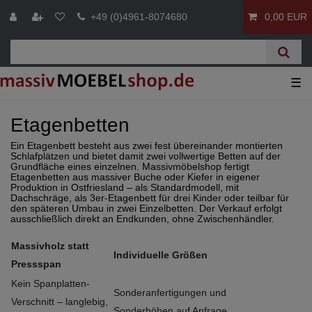
+49 (0)4961-8074680
0,00 EUR
☰
Etagenbetten
Ein Etagenbett besteht aus zwei fest übereinander montierten
Schlafplätzen und bietet damit zwei vollwertige Betten auf der
Grundfläche eines einzelnen. Massivmöbelshop fertigt
Etagenbetten aus massiver Buche oder Kiefer in eigener
Produktion in Ostfriesland – als Standardmodell, mit
Dachschräge, als 3er-Etagenbett für drei Kinder oder teilbar für
den späteren Umbau in zwei Einzelbetten. Der Verkauf erfolgt
ausschließlich direkt an Endkunden, ohne Zwischenhändler.
Massivholz statt
I
ndividuelle Größen
Pressspan
Kein Spanplatten-
Sonderanfertigungen und
Verschnitt – langlebig,
Sonderhöhen auf Anfrage