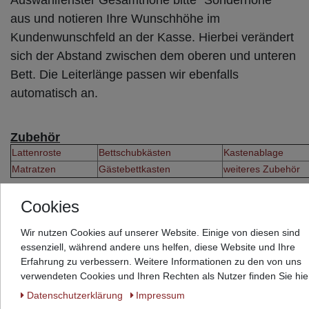
aus und notieren Ihre Wunschhöhe im
Kundenwunschfeld an der Kasse. Hierbei verändert
sich der Abstand zwischen dem oberen und unteren
Bett. Die Leiterlänge passen wir ebenfalls
automatisch an.
Zubehör
Lattenroste
Bettschubkästen
Kastenablage
Matratzen
Gästebettkasten
weiteres Zubehör
Lieferumfang
Cookies
Im Lieferumfang befindet sich ausschließlich das
Wir nutzen Cookies auf unserer Website. Einige von diesen sind
Bettgestell inkl. Leiter (sofern ausgewählt). Weitere
essenziell, während andere uns helfen, diese Website und Ihre
Zubehörartikel & Dekorationen wie Ablagen, Regale,
Erfahrung zu verbessern. Weitere Informationen zu den von uns
Bettschubkästen, Gästebettschubkästen, Blenden,
verwendeten Cookies und Ihren Rechten als Nutzer finden Sie hie
Absturzsicherungen unten, Schränke, Schreibtisch(-
Daten­schutz­erklärung
Impressum