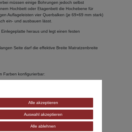
ierbei müssen einige Bohrungen jedoch selbst
einem Hochbett oder Etagenbett die Hochebene für
igen Auflageleisten vier Querbalken (je 69×69 mm stark)
ch ein- und ausbauen lässt.
Einlegeplatte heraus und legt einen festen
angen Seite darf die effektive Breite Matratzenbreite
en Farben konfigurierbar:
Alle akzeptieren
Auswahl akzeptieren
Alle ablehnen