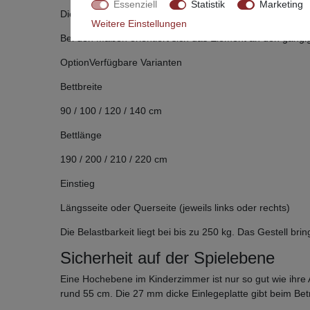
Essenziell
Statistik
Marketing
Die Holzbehandlung erfolgt ausschließlich mit Wasserlac
Weitere Einstellungen
Bei den Maßen orientiert sich das Element an den gäng
OptionVerfügbare Varianten
Bettbreite
90 / 100 / 120 / 140 cm
Bettlänge
190 / 200 / 210 / 220 cm
Einstieg
Längsseite oder Querseite (jeweils links oder rechts)
Die Belastbarkeit liegt bei bis zu 250 kg. Das Gestell b
Sicherheit auf der Spielebene
Eine Hochebene im Kinderzimmer ist nur so gut wie ihre
rund 55 cm. Die 27 mm dicke Einlegeplatte gibt beim Betr