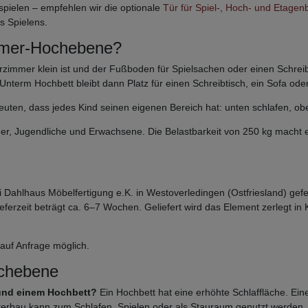
spielen – empfehlen wir die optionale
Tür für Spiel-, Hoch- und Etagen
s Spielens.
immer-Hochebene?
mmer klein ist und der Fußboden für Spielsachen oder einen Schreibti
Unterm Hochbett bleibt dann Platz für einen Schreibtisch, ein Sofa oder 
ten, dass jedes Kind seinen eigenen Bereich hat: unten schlafen, obe
nder, Jugendliche und Erwachsene. Die Belastbarkeit von 250 kg macht
Dahlhaus Möbelfertigung e.K. in Westoverledingen (Ostfriesland) gefe
ferzeit beträgt ca. 6–7 Wochen. Geliefert wird das Element zerlegt in K
auf Anfrage möglich.
ochebene
 und einem Hochbett?
Ein Hochbett hat eine erhöhte Schlaffläche. Ein
 Unterbau kann zum Schlafen, Spielen oder als Stauraum genutzt werden.