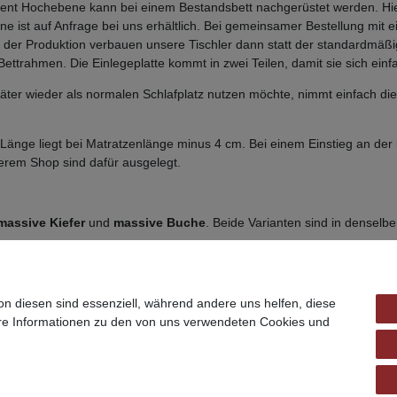
Element Hochebene kann bei einem Bestandsbett nachgerüstet werden. H
ist auf Anfrage bei uns erhältlich. Bei gemeinsamer Bestellung mit 
In der Produktion verbauen unsere Tischler dann statt der standardmäß
trahmen. Die Einlegeplatte kommt in zwei Teilen, damit sie sich einfa
äter wieder als normalen Schlafplatz nutzen möchte, nimmt einfach die 
Länge liegt bei Matratzenlänge minus 4 cm. Bei einem Einstieg an der l
serem Shop sind dafür ausgelegt.
massive Kiefer
und
massive Buche
. Beide Varianten sind in denselb
on diesen sind essenziell, während andere uns helfen, diese
ere Informationen zu den von uns verwendeten Cookies und