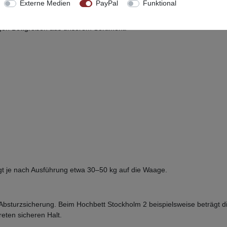
Externe Medien
PayPal
Funktional
ken und pflanzlichen Ölen, kein Schnellchemie-Finish, das nach wenige
igen Bettgrößen aus unserem Sortiment:
ringt je nach Ausführung etwa 30–50 kg auf die Waage.
 Absturzsicherung. Beim Hochbett Stockholm 2 beispielsweise beträgt 
eten sicheren Halt.