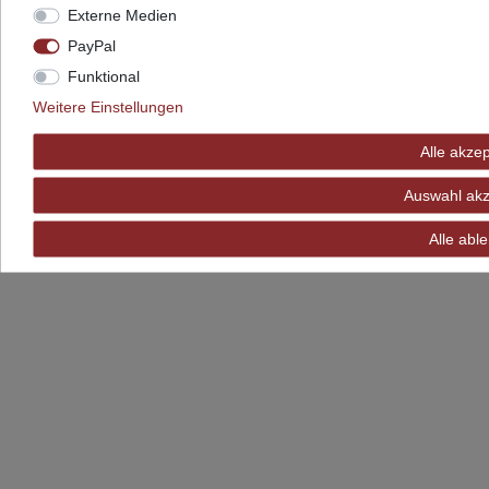
Daten­schutz­erklärung
AGB
Externe Medien
PayPal
Funktional
© Copyright 2026 Dahlhaus Möbelfertigung e.K.. Alle Rechte vorbehalten.
Weitere Einstellungen
Alle akze
Auswahl akz
Alle abl