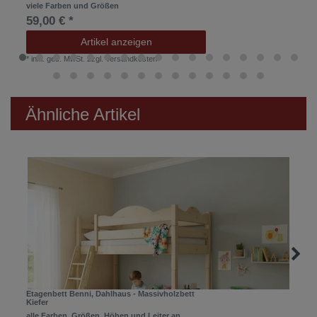
viele Farben und Größen
59,00 € *
Artikel anzeigen
*
inkl. ges. MwSt.
zzgl.
Versandkosten
Ähnliche Artikel
Etagenbett Benni, Dahlhaus - Massivholzbett
Kiefer
alle Farben, Größen, Höhen und Leiter an