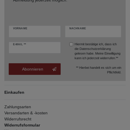
Abmeldung jederzeit möglich.
VORNAME
NACHNAME
Hiermit bestätige ich, dass ich
E-MAIL **
die
Datenschutzerklärung
gelesen habe. Meine Einwilligung
kann ich jederzeit widerrufen.**
** Hierbei handelt es sich um ein
Abonnieren
Pflichtfeld.
Einkaufen
Zahlungsarten
Versandarten & -kosten
Widerrufsrecht
Widerrufsformular