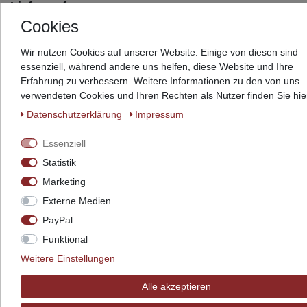
Lieferumfang
Im Lieferumfang befindet sich ausschließlich das
Cookies
Bettgestell inkl. Leiter. Weitere Zubehörartikel &
Wir nutzen Cookies auf unserer Website. Einige von diesen sind
Dekorationen wie Ablagen, Regale, Dekokugeln,
essenziell, während andere uns helfen, diese Website und Ihre
Bettschubkästen, Gästebettschubkästen, Blenden,
Erfahrung zu verbessern. Weitere Informationen zu den von uns
Absturzsicherungen unten, Schränke, Schreibtisch(-
verwendeten Cookies und Ihren Rechten als Nutzer finden Sie hie
platten), Lattenroste, Matratzen, doppelte
Daten­schutz­erklärung
Impressum
Verstrebung im Unterbau und
Essenziell
Wandbefestigungen sind nicht enthalten. Die Ware
Statistik
wird zerlegt in Kartons geliefert. Die
Marketing
Montageanleitung steht Ihnen stets digital im Artikel
Externe Medien
oder in unserem
Downloadbereich
zur Verfügung.
PayPal
Funktional
Downloads
Maßzeichnung
Weitere Einstellungen
Montageanleitung
Qualitätsinformationen
Alle akzeptieren
Versandinformationen