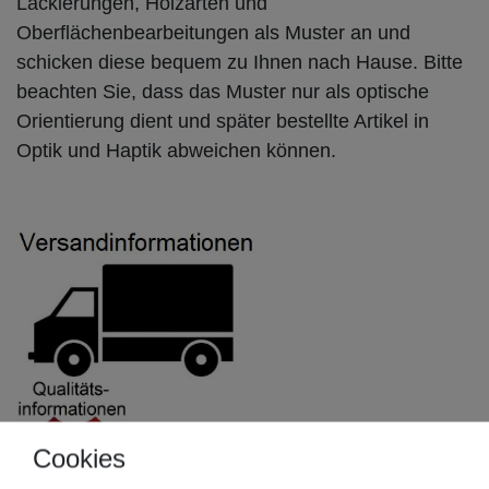
Lackierungen, Holzarten und
Oberflächenbearbeitungen als Muster an und
schicken diese bequem zu Ihnen nach Hause. Bitte
beachten Sie, dass das Muster nur als optische
Orientierung dient und später bestellte Artikel in
Optik und Haptik abweichen können.
Cookies