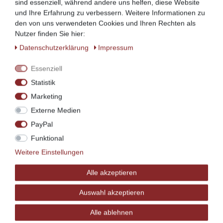
sind essenziell, während andere uns helfen, diese Website
und Ihre Erfahrung zu verbessern. Weitere Informationen zu
den von uns verwendeten Cookies und Ihren Rechten als
Andere Farbtöne, Holzarten und
Nutzer finden Sie hier:
Oberflächenbehandlungen sind auf Wunsch
Daten­schutz­erklärung
Impressum
lieferbar.
Sprechen Sie uns hierfür direkt an!
Essenziell
Hergestellt mit viel Herz in Ostfriesland!
Statistik
Marketing
Externe Medien
PayPal
Funktional
Ähnliche Artikel
Weitere Einstellungen
Alle akzeptieren
Auswahl akzeptieren
Alle ablehnen