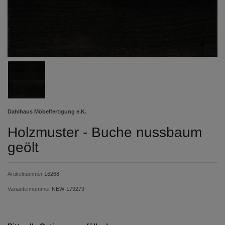
Dahlhaus Möbelfertigung e.K.
Holzmuster - Buche nussbaum
geölt
Artikelnummer
16268
Variantennummer
NEW-179279