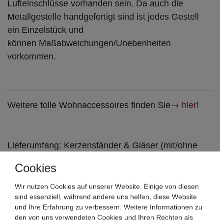
Lufteinschlüsse vorhanden sein. Da auch die
Metallgestelle handgefertigt sind ist jedes Gestell
ein Einzelstück und
können Maßabweichungen/Unebenheiten
vorkommen.
→
hier!
Weitere tolle Wohnaccessoires finden Sie
Lieferumfang: Kerzenständer & Gläser (mit/ohne
Kerzen nach Auswahl)
Cookies
Wir nutzen Cookies auf unserer Website. Einige von diesen
sind essenziell, während andere uns helfen, diese Website
Artikelzustand: Neu
und Ihre Erfahrung zu verbessern. Weitere Informationen zu
den von uns verwendeten Cookies und Ihren Rechten als