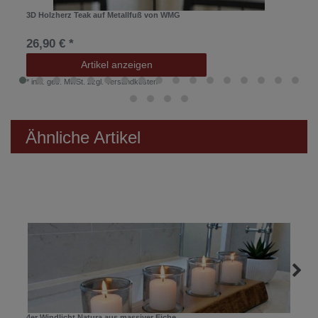
3D Holzherz Teak auf Metallfuß von WMG
26,90 € *
Artikel anzeigen
*
inkl. ges. MwSt.
zzgl.
Versandkosten
Ähnliche Artikel
4er Windlicht Natura aus massiver Eiche