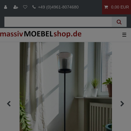
+49 (0)4961-8074680
0,00 EUR
☰