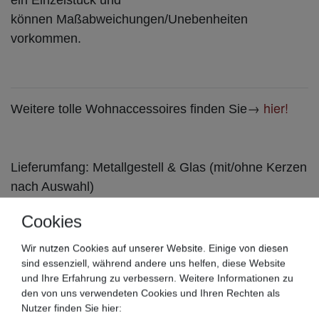
können Maßabweichungen/Unebenheiten
vorkommen.
→
hier!
Weitere tolle Wohnaccessoires finden Sie
Lieferumfang: Metallgestell & Glas (mit/ohne Kerzen
nach Auswahl)
Cookies
Artikelzustand: Neu
Wir nutzen Cookies auf unserer Website. Einige von diesen
sind essenziell, während andere uns helfen, diese Website
und Ihre Erfahrung zu verbessern. Weitere Informationen zu
den von uns verwendeten Cookies und Ihren Rechten als
Nutzer finden Sie hier: