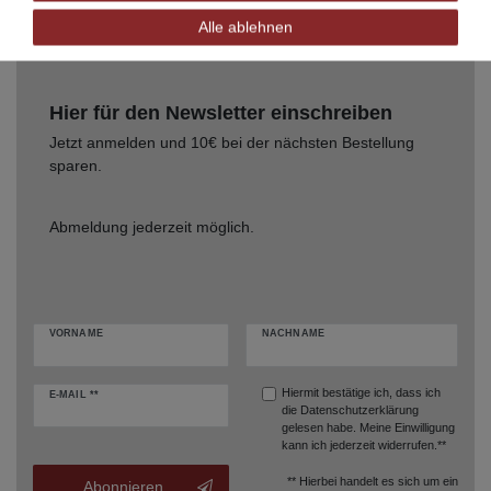
Alle ablehnen
Hier für den Newsletter einschreiben
Jetzt anmelden und 10€ bei der nächsten Bestellung
sparen.
Abmeldung jederzeit möglich.
VORNAME
NACHNAME
Hiermit bestätige ich, dass ich
E-MAIL **
die
Datenschutzerklärung
gelesen habe. Meine Einwilligung
kann ich jederzeit widerrufen.**
** Hierbei handelt es sich um ein
Abonnieren