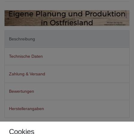
Beschreibung
Technische Daten
Zahlung & Versand
Bewertungen
Herstellerangaben
Jersey Babybett Spannbettlaken,
Cookies