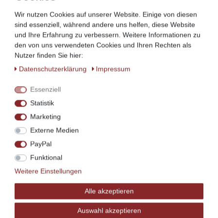
hellblau
Wir nutzen Cookies auf unserer Website. Einige von diesen
Mit diesem passgenauen Spannbettlaken aus reiner
sind essenziell, während andere uns helfen, diese Website
Baumwolle in hochwertiger Qualität können Sie die
Matratze Ihres Babybettes ganz einfach überziehen
und Ihre Erfahrung zu verbessern. Weitere Informationen zu
den von uns verwendeten Cookies und Ihren Rechten als
Material: 100% Baumwolle
Nutzer finden Sie hier:
Daten­schutz­erklärung
Impressum
Größe: 70 x 140 cm
Essenziell
Alle wichtigen Versandinformationen finden Sie
hier
!
Statistik
Marketing
Sonderangebot
Externe Medien
PayPal
Funktional
Weitere Einstellungen
Alle akzeptieren
Auswahl akzeptieren