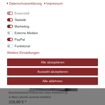
Sprechen Sie uns hierfür direkt an!
Daten­schutz­erklärung
Impressum
Hergestellt mit viel Herz in Ostfriesland!
Essenziell
Statistik
Marketing
Zubehör
Externe Medien
PayPal
Funktional
SORFORT VERSANDBEREIT
Weitere Einstellungen
Alle akzeptieren
Auswahl akzeptieren
Alle ablehnen
Esszimmerstuhl Oxford mit / ohne Armlehne (3)
A-Ware | jeweils zweimal erhältlich
219,00 € *