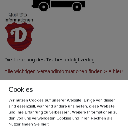
Die Lieferung des Tisches erfolgt zerlegt.
Alle wichtigen Versandinformationen finden Sie hier!
Im Lieferumfang ist nur der Tisch enthalten
.
Cookies
Die Qualitätsinformationen zu diesem Artikel finden
Wir nutzen Cookies auf unserer Website. Einige von diesen
Sie hier!
sind essenziell, während andere uns helfen, diese Website
und Ihre Erfahrung zu verbessern. Weitere Informationen zu
Andere Ausführungen, Holzarten und Maße sind auf
den von uns verwendeten Cookies und Ihren Rechten als
Wunsch lieferbar.
Nutzer finden Sie hier: