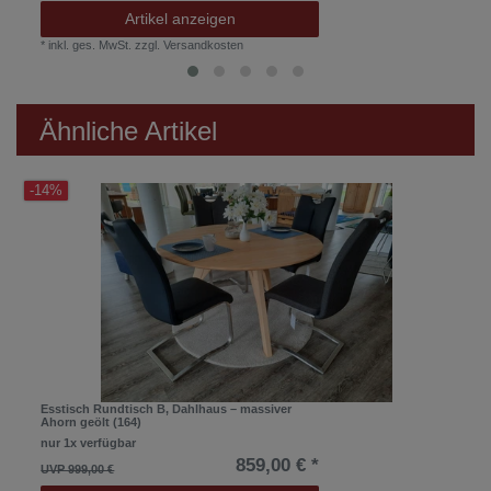
Artikel anzeigen
*
inkl. ges. MwSt.
zzgl.
Versandkosten
Ähnliche Artikel
-14%
Esstisch Rundtisch B, Dahlhaus – massiver
Ahorn geölt (164)
nur 1x verfügbar
859,00 € *
UVP 999,00 €