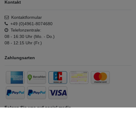
Kontakt
Kontaktformular
+49 (0)4961-8074680
Telefonzentrale:
08 - 16:30 Uhr (Mo. - Do.)
08 - 12:15 Uhr (Fr.)
Zahlungsarten
Folgen Sie uns auf social media