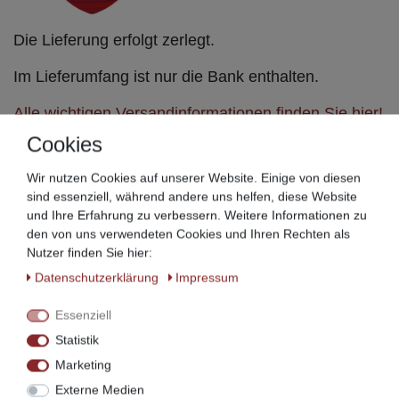
Die Lieferung erfolgt zerlegt.
Im Lieferumfang ist nur die Bank enthalten.
Alle wichtigen Versandinformationen finden Sie hier!
Cookies
Jedes Möbelstück aus Massivholz ist ein Unikat -
kein Stück Holz gleicht dem anderem.
Wir nutzen Cookies auf unserer Website. Einige von diesen
Unebenheiten, Astansätze, die einmalige Struktur
sind essenziell, während andere uns helfen, diese Website
und Ihre Erfahrung zu verbessern. Weitere Informationen zu
und die individuelle Maserung machen Möbel aus
den von uns verwendeten Cookies und Ihren Rechten als
Massivholz einzigartig und unterscheidet diese von
Nutzer finden Sie hier:
anderen Möbeln.
Daten­schutz­erklärung
Impressum
Leichte Farbabweichungen durch die Fertigung, den
Essenziell
Lichteinfall, die Alterung und den Gebrauch können
Statistik
durchaus vorkommen.
Marketing
Den Qualitätspass zu diesem Artikel finden Sie hier!
Externe Medien