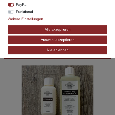
Andere Ausführungen, Holzarten und Maße sind auf
PayPal
Wunsch lieferbar.
Funktional
Sprechen Sie uns hierfür direkt an!
Weitere Einstellungen
Hergestellt mit viel Herz in Ostfriesland!
Alle akzeptieren
Auswahl akzeptieren
Alle ablehnen
Zubehör