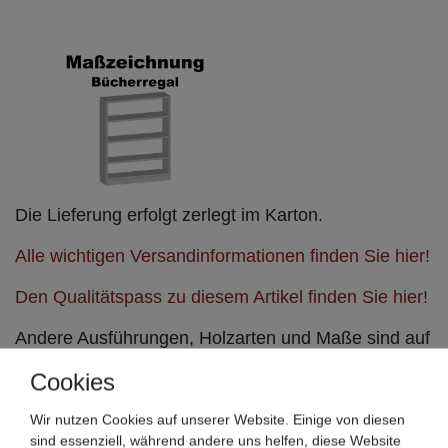
Die Lieferung erfolgt zerlegt im Karton.
Alle wichtigen Versandinformationen finden Sie hier!
Den Qualitätspass zu diesem Artikel finden Sie hier!
Andere Ausführungen, Holzarten und Maße sind auf
Wunsch lieferbar.
Cookies
Sprechen Sie uns hierfür direkt an!
Wir nutzen Cookies auf unserer Website. Einige von diesen
Hergestellt mit viel Herz in Ostfriesland!
sind essenziell, während andere uns helfen, diese Website