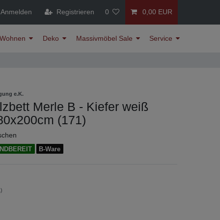
Anmelden
Registrieren
0
0,00 EUR
Wohnen
Deko
Massivmöbel Sale
Service
gung e.K.
zbett Merle B - Kiefer weiß
180x200cm (171)
ischen
NDBEREIT
B-Ware
)