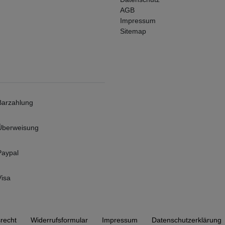
AGB
Impressum
Sitemap
Barzahlung
Überweisung
Paypal
Visa
­recht
Widerrufs­formular
Impressum
Daten­schutz­erklärung