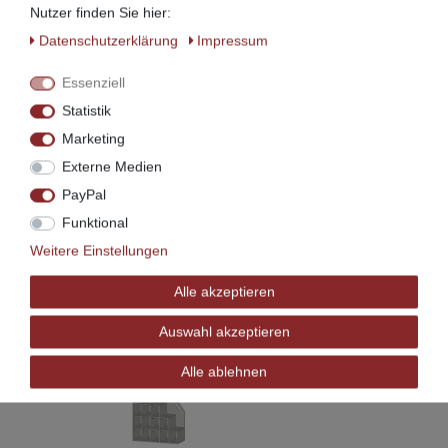
Bett" angeben erfolgt der Abzug für die entfallende
Nutzer finden Sie hier:
Leiter aus dem Bettartikel hier im Treppenartikel.
Daten­schutz­erklärung
Impressum
Mit weiterem Zubehör wie:
Essenziell
Statistik
-
Schreibtischplatten
-
Schränke
-
Marketing
Hängeregale
Externe Medien
-
Bücherregale
-
Lattenroste
-
PayPal
Matratzen
Funktional
gestalten Sie sich Ihr perfektes Zimmer.
Weitere Einstellungen
Alle akzeptieren
Auswahl akzeptieren
Alle ablehnen