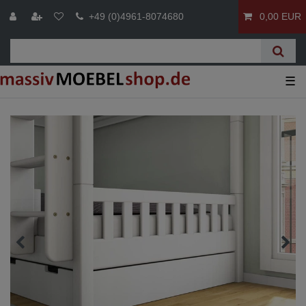
+49 (0)4961-8074680
0,00 EUR
☰