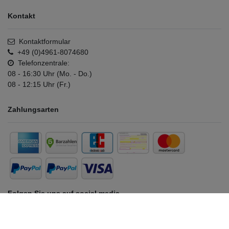
Kontakt
Kontaktformular
+49 (0)4961-8074680
Telefonzentrale:
08 - 16:30 Uhr (Mo. - Do.)
08 - 12:15 Uhr (Fr.)
Zahlungsarten
Folgen Sie uns auf social media