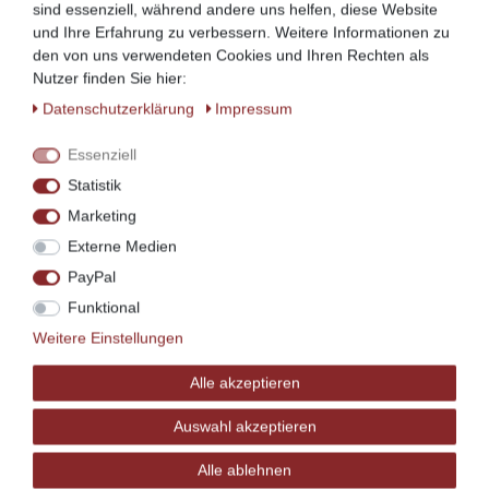
sind essenziell, während andere uns helfen, diese Website
und Ihre Erfahrung zu verbessern. Weitere Informationen zu
-
Schreibtischplatten
-
Schränke
-
Hä
den von uns verwendeten Cookies und Ihren Rechten als
ngeregale
Nutzer finden Sie hier:
Daten­schutz­erklärung
Impressum
-
Bücherregale
-
Lattenroste
-
Matratzen
Essenziell
Statistik
gestalten Sie sich Ihr perfektes Zimmer.
Marketing
Externe Medien
PayPal
Funktional
Weitere Einstellungen
Alle akzeptieren
Auswahl akzeptieren
Alle ablehnen