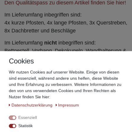
Den Qualitätspass zu diesem Artikel finden Sie hier!
Im Lieferumfang inbegriffen sind:
4x kurze Pfosten, 4x lange Pfosten, 3x Querstreben,
8x Dachbretter und Beschläge
Im Lieferumfang
nicht
inbegriffen sind:
Bettgestell, Vorhang, Dekokugeln, Wandhalterung &
Dekorationen.
Cookies
Alle wichtigen Versandinformationen finden Sie hier!
Wir nutzen Cookies auf unserer Website. Einige von diesen
sind essenziell, während andere uns helfen, diese Website
Andere Ausführungen, Holzarten und Maße sind auf
und Ihre Erfahrung zu verbessern. Weitere Informationen zu
Wunsch lieferbar.
den von uns verwendeten Cookies und Ihren Rechten als
Nutzer finden Sie hier:
Sprechen Sie uns hierfür direkt an!
Daten­schutz­erklärung
Impressum
Hergestellt mit viel Herz in Ostfriesland!
Essenziell
Statistik