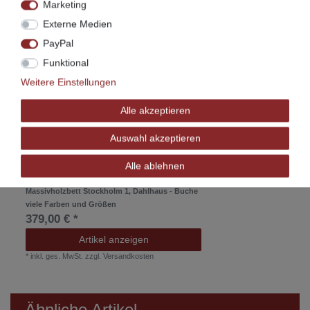
Marketing
Zubehör
Externe Medien
PayPal
Funktional
Weitere Einstellungen
Alle akzeptieren
Auswahl akzeptieren
Alle ablehnen
Massivholzbett Stockholm 1, Dahlhaus - Buche
viele Farben und Größen
379,00 € *
Artikel anzeigen
*
inkl. ges. MwSt.
zzgl.
Versandkosten
Ähnliche Artikel