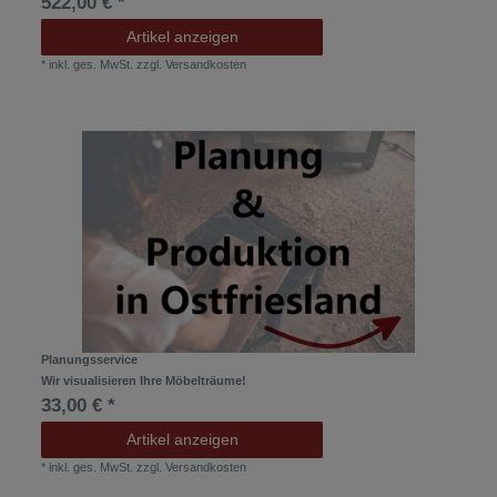
522,00 € *
Artikel anzeigen
*
inkl. ges. MwSt.
zzgl.
Versandkosten
Planungsservice
Wir visualisieren Ihre Möbelträume!
33,00 € *
Artikel anzeigen
*
inkl. ges. MwSt.
zzgl.
Versandkosten