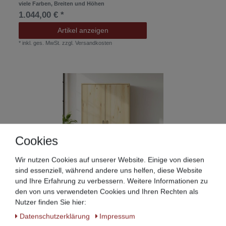
viele Farben, Breiten und Höhen
1.044,00 € *
Artikel anzeigen
*
inkl. ges. MwSt.
zzgl.
Versandkosten
Cookies
Wir nutzen Cookies auf unserer Website. Einige von diesen
sind essenziell, während andere uns helfen, diese Website
Kleiderschrank Matti solo, Dahlhaus – Kiefer
und Ihre Erfahrung zu verbessern. Weitere Informationen zu
viele Farben, Breiten und Höhen
den von uns verwendeten Cookies und Ihren Rechten als
744,00 € *
Nutzer finden Sie hier:
Artikel anzeigen
Daten­schutz­erklärung
Impressum
*
inkl. ges. MwSt.
zzgl.
Versandkosten