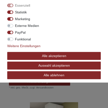
Essenziell
Statistik
Marketing
Externe Medien
PayPal
Funktional
Weitere Einstellungen
Alle akzeptieren
Kleiderschrank Matti, Dahlhaus – Buche
Auswahl akzeptieren
viele Farben, Breiten und Höhen
1.294,00 € *
Alle ablehnen
Artikel anzeigen
*
inkl. ges. MwSt.
zzgl.
Versandkosten